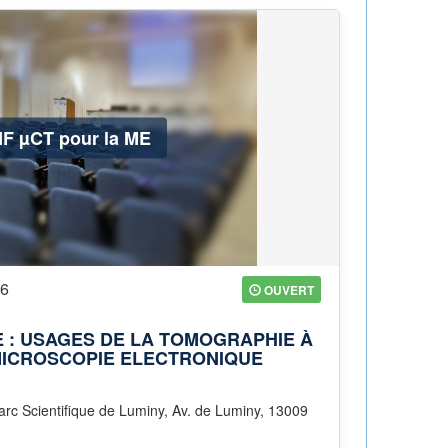
F µCT pour la ME
26
OUVERT
 : USAGES DE LA TOMOGRAPHIE À
MICROSCOPIE ELECTRONIQUE