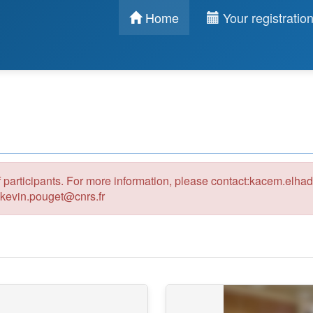
Home
Your registratio
participants. For more information, please contact:kacem.elhad
, kevin.pouget@cnrs.fr