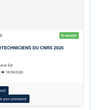
26
OUVERT
TECHNICIENS DU CNRS 2026
tanie Est
6
18/09/2026
cord
te your prerecord