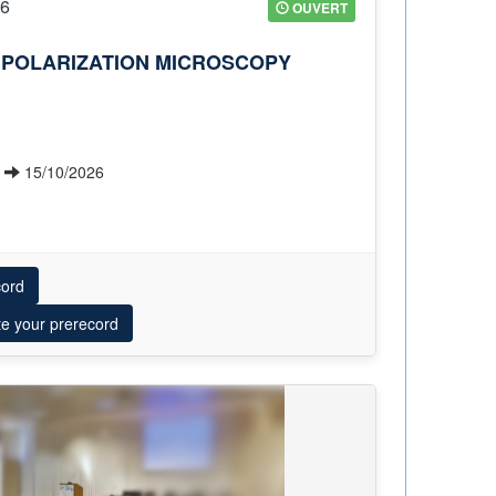
26
OUVERT
POLARIZATION MICROSCOPY
6
15/10/2026
cord
te your prerecord