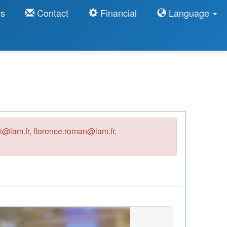
ns
Contact
Financial
Language
i@lam.fr, florence.roman@lam.fr,