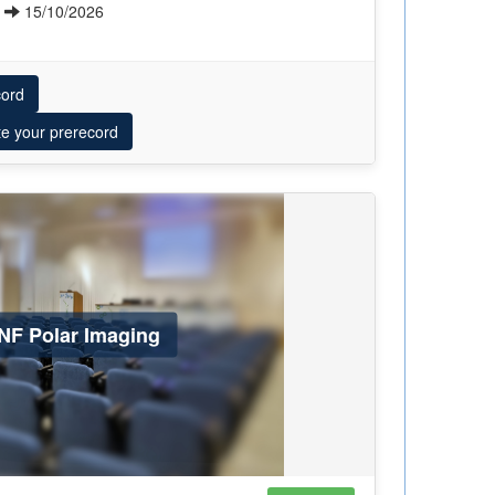
6
15/10/2026
cord
te your prerecord
NF Polar Imaging