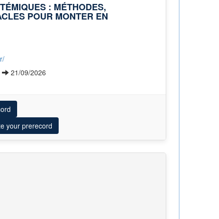
STÉMIQUES : MÉTHODES,
ACLES POUR MONTER EN
r/
6
21/09/2026
cord
te your prerecord