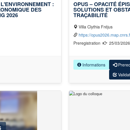
 L'ENVIRONNEMENT :
OPUS – OPACITÉ ÉPI
AXONOMIQUE DES
SOLUTIONS ET OBST
G 2026
TRAÇABILITÉ
Villa Clythia Fréjus
https://opus2026.map.cnrs.f
Preregistration
25/03/202
Informations
Prere
Valida
6