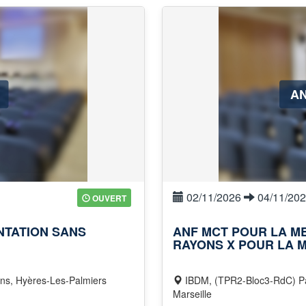
AN
02/11/2026
04/11/20
OUVERT
NTATION SANS
ANF ΜCT POUR LA ME
RAYONS X POUR LA 
ens, Hyères-Les-Palmiers
IBDM, (TPR2-Bloc3-RdC) Parc Scientifique de Luminy, Av. de Luminy, 13009
Marseille