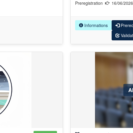
Preregistration
16/06/202
Informations
Prere
Valida
A