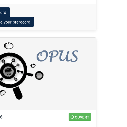
cord
te your prerecord
26
OUVERT