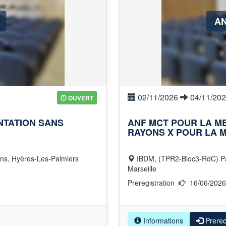
AN
02/11/2026
04/11/20
OUVERT
NTATION SANS
ANF ΜCT POUR LA ME
RAYONS X POUR LA 
ens, Hyères-Les-Palmiers
IBDM, (TPR2-Bloc3-RdC) Parc Scientifique de Luminy, Av. de Luminy, 13009
Marseille
Preregistration
16/06/202
Informations
Prere