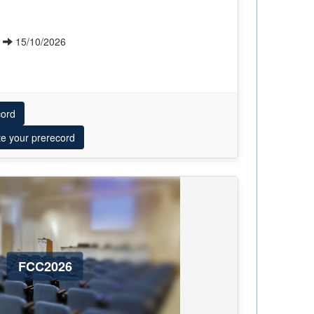
6
15/10/2026
cord
te your prerecord
FCC2026