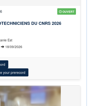
26
OUVERT
TECHNICIENS DU CNRS 2026
tanie Est
6
18/09/2026
cord
te your prerecord