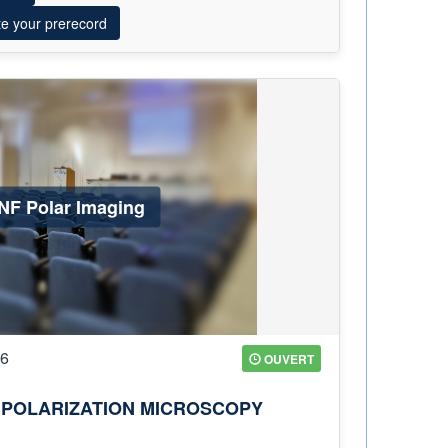
te your prerecord
NF Polar Imaging
26
OUVERT
POLARIZATION MICROSCOPY