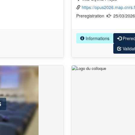
https://opus2026.map.cnrs.f
Preregistration
25/03/202
Informations
Prere
Valida
6