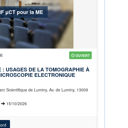
F µCT pour la ME
26
OUVERT
 : USAGES DE LA TOMOGRAPHIE À
MICROSCOPIE ELECTRONIQUE
6
15/10/2026
cord