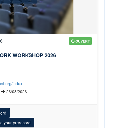
26
OUVERT
ORK WORKSHOP 2026
onf.org/index
6
26/08/2026
cord
te your prerecord