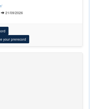
r/
6
21/09/2026
cord
te your prerecord